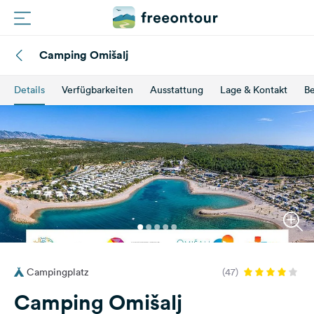
Camping Omišalj
Routen
Details
Verfügbarkeiten
Ausstattung
Lage & Kontakt
B
Plätze
Magazin
Partner
Registrieren
Einloggen
Campingplatz
(47)
Newsletter
Camping Omišalj
Fragen &