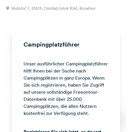
Feedback
Vodotoč 1, 51513, Omišalj (otok Krk), Kroatien
Sprache:
Deutsch
Folge
Campingplatzführer
uns
auf
Social
Unser ausführlicher Campingplatzführer
Media
hilft Ihnen bei der Suche nach
Facebook
Campingplätzen in ganz Europa. Wenn
Sie sich registrieren, haben Sie Zugriff
Instagram
auf unsere vollständige Freeontour-
Datenbank mit über 25.000
Campingplätzen, die allen Nutzern
kostenfrei zur Verfügung steht.
Registrieren Sie sich jetzt, es dauert