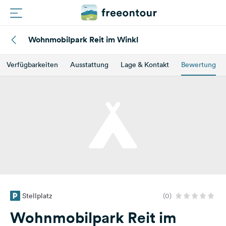
Wohnmobilpark Reit im Winkl
Routen
Verfügbarkeiten
Ausstattung
Lage & Kontakt
Bewertung
Plätze
Magazin
Partner
Registrieren
Einloggen
Stellplatz
(0)
Newsletter
Wohnmobilpark Reit im
Fragen &