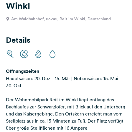
Winkl
Feedback
Sprache:
Am Waldbahnhof, 83242, Reit im Winkl, Deutschland
Deutsch
Details
Folge
uns
auf
Social
Media
Öffnungszeiten
Facebook
Hauptsaison: 20. Dez – 15. Mär | Nebensaison: 15. Mai –
30. Okt
Instagram
Der Wohnmobilpark Reit im Winkl liegt entlang des
Bachlaufes zur Schwarzlofer, mit Blick auf den Unterberg
und das Kaisergebirge. Den Ortskern erreicht man vom
Stellplatz aus in ca. 15 Minuten zu Fuß. Der Platz verfügt
über große Stellflächen mit 16 Ampere