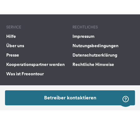
SERVICE
RECHTLICHES
Hilfe
Impressum
Über uns
Nutzungsbedingungen
Presse
Datenschutzerklärung
Kooperationspartner werden
Rechtliche Hinweise
Was ist Freeontour
FREEONTOUR APPS
Betreiber kontaktieren
FOLGE UNS AUF SOCIAL MEDIA
Facebook
Instagram