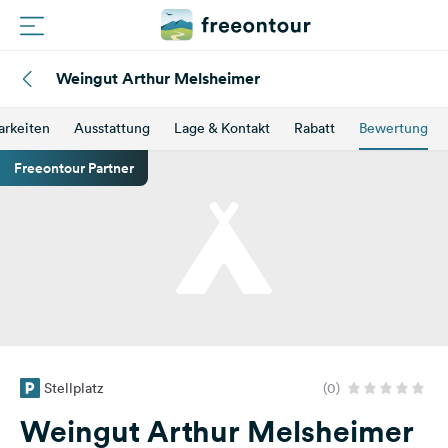
Weingut Arthur Melsheimer
Routen
arkeiten
Ausstattung
Lage & Kontakt
Rabatt
Bewertung
Plätze
Freeontour Partner
Magazin
Partner
Registrieren
Einloggen
Stellplatz
(0)
Newsletter
Weingut Arthur Melsheimer
Fragen &