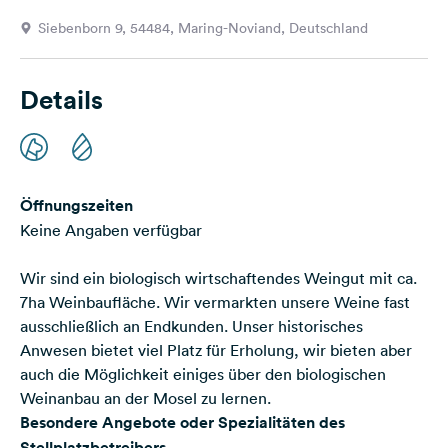
Feedback
Siebenborn 9, 54484, Maring-Noviand, Deutschland
Sprache:
Deutsch
Details
Folge
uns
auf
Social
Öffnungszeiten
Media
Keine Angaben verfügbar
Facebook
Wir sind ein biologisch wirtschaftendes Weingut mit ca.
Instagram
7ha Weinbaufläche. Wir vermarkten unsere Weine fast
ausschließlich an Endkunden. Unser historisches
Anwesen bietet viel Platz für Erholung, wir bieten aber
auch die Möglichkeit einiges über den biologischen
Weinanbau an der Mosel zu lernen.
Besondere Angebote oder Spezialitäten des
Stellplatzbetreibers