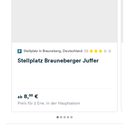
Stellplatz in Brauneberg, Deutschland
(0)
D
Stellplatz Brauneberger Juffer
8,
€
00
ab
K
Preis für 2 Erw. in der Hauptsaison