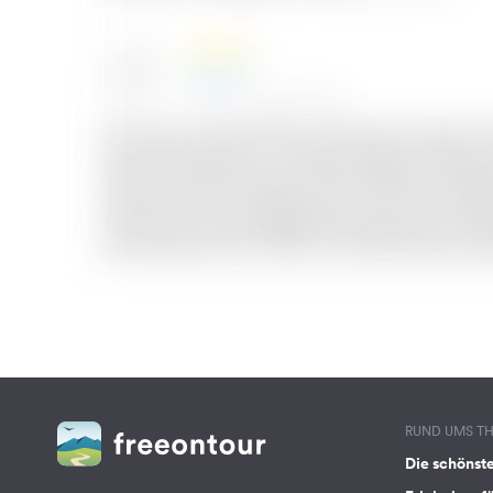
RUND UMS T
Die schönst