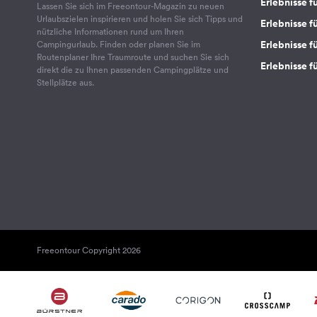
Erlebnisse f
Lassen Sie sich im Freeontour-Magazin zu neuen
Urlaubszielen inspirieren und holen Sie sich Tipps und
Erlebnisse f
nützliche Informationen rund um Ihren
Erlebnisse fü
Campingurlaub. Finden oder planen Sie im
Routenplaner Ihre Traumroute und suchen Sie sich
Erlebnisse f
direkt die zu Ihnen passenden Campingplätze und
Stellplätze aus.
Freeontour Copyright 2026