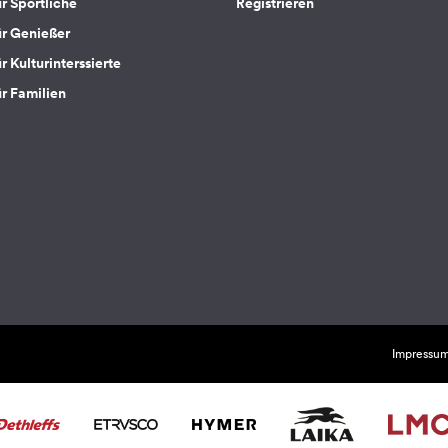
ür Sportliche
Registrieren
ür Genießer
r Kulturinterssierte
ür Familien
Impressu