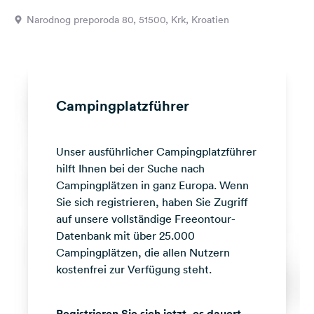
Feedback
Narodnog preporoda 80, 51500, Krk, Kroatien
Sprache:
Deutsch
Folge
Campingplatzführer
uns
auf
Social
Unser ausführlicher Campingplatzführer
Media
hilft Ihnen bei der Suche nach
Facebook
Campingplätzen in ganz Europa. Wenn
Sie sich registrieren, haben Sie Zugriff
Instagram
auf unsere vollständige Freeontour-
Datenbank mit über 25.000
Campingplätzen, die allen Nutzern
kostenfrei zur Verfügung steht.
Registrieren Sie sich jetzt, es dauert