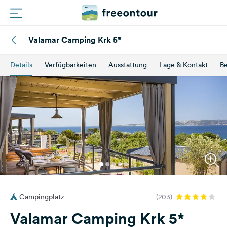
Valamar Camping Krk 5*
Routen
Details
Verfügbarkeiten
Ausstattung
Lage & Kontakt
B
Plätze
Magazin
Partner
Registrieren
Einloggen
Campingplatz
(203)
Newsletter
Valamar Camping Krk 5*
Fragen &