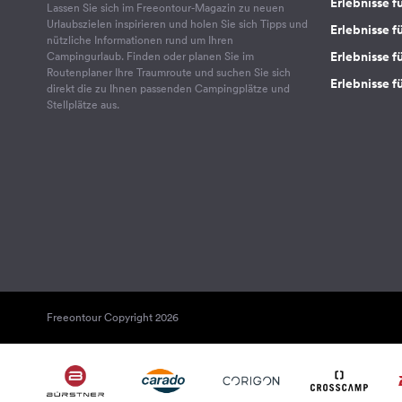
Erlebnisse f
Lassen Sie sich im Freeontour-Magazin zu neuen
Urlaubszielen inspirieren und holen Sie sich Tipps und
Erlebnisse f
nützliche Informationen rund um Ihren
Erlebnisse fü
Campingurlaub. Finden oder planen Sie im
Routenplaner Ihre Traumroute und suchen Sie sich
Erlebnisse f
direkt die zu Ihnen passenden Campingplätze und
Stellplätze aus.
Freeontour Copyright 2026