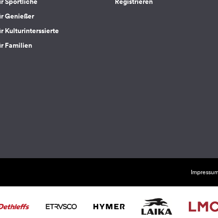
ür Sportliche
Registrieren
ür Genießer
r Kulturinterssierte
ür Familien
Impressu