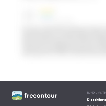
RUND UMS T
Die schönst