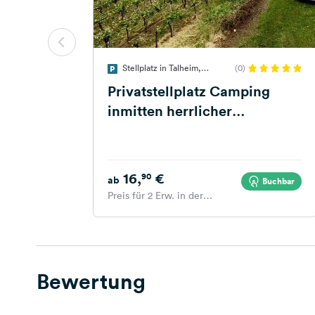
Stellplatz in Talheim,
(0)
Deutschland
Privatstellplatz Camping
inmitten herrlicher
Weinberge
16,
€
90
ab
Buchbar
Preis für 2 Erw. in der
Hauptsaison
Bewertung