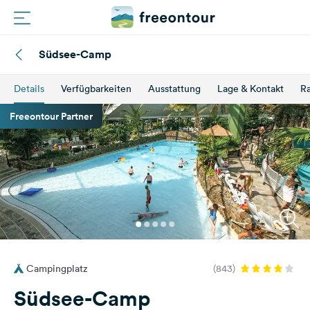
Südsee-Camp
Routen
Details
Verfügbarkeiten
Ausstattung
Lage & Kontakt
Ra
Plätze
Freeontour Partner
Magazin
Partner
Registrieren
Einloggen
Campingplatz
(843)
Newsletter
Südsee-Camp
Fragen &