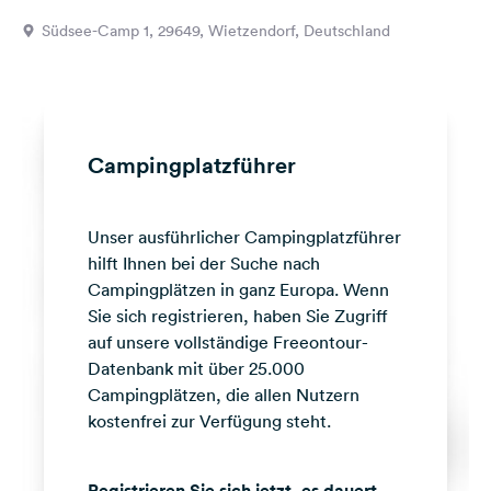
Feedback
Südsee-Camp 1, 29649, Wietzendorf, Deutschland
Sprache:
Deutsch
Folge
Campingplatzführer
uns
auf
Social
Unser ausführlicher Campingplatzführer
Media
hilft Ihnen bei der Suche nach
Facebook
Campingplätzen in ganz Europa. Wenn
Sie sich registrieren, haben Sie Zugriff
Instagram
auf unsere vollständige Freeontour-
Datenbank mit über 25.000
Campingplätzen, die allen Nutzern
kostenfrei zur Verfügung steht.
Registrieren Sie sich jetzt, es dauert