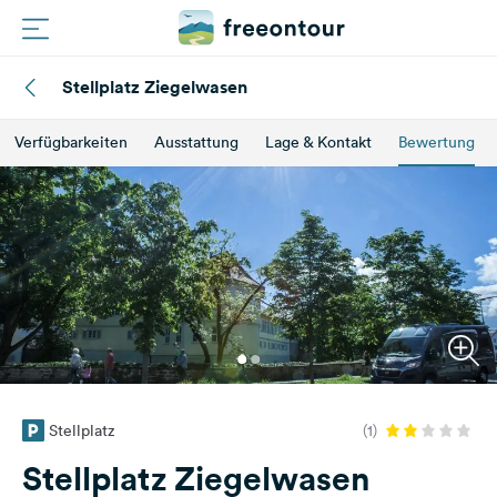
Stellplatz Ziegelwasen
Routen
Verfügbarkeiten
Ausstattung
Lage & Kontakt
Bewertung
Plätze
Magazin
Partner
Registrieren
Einloggen
Stellplatz
(1)
Newsletter
Stellplatz Ziegelwasen
Fragen &