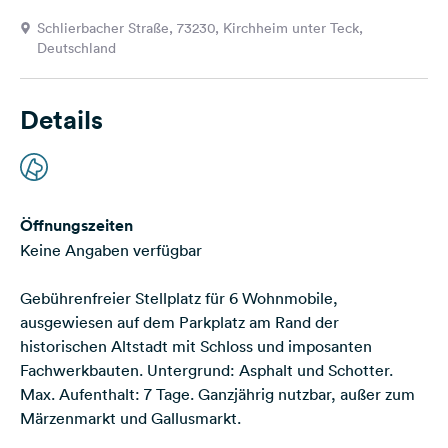
Feedback
Schlierbacher Straße, 73230, Kirchheim unter Teck,
Deutschland
Sprache:
Deutsch
Details
Folge
uns
auf
Social
Media
Öffnungszeiten
Keine Angaben verfügbar
Facebook
Gebührenfreier Stellplatz für 6 Wohnmobile,
Instagram
ausgewiesen auf dem Parkplatz am Rand der
historischen Altstadt mit Schloss und imposanten
Fachwerkbauten. Untergrund: Asphalt und Schotter.
Max. Aufenthalt: 7 Tage. Ganzjährig nutzbar, außer zum
Märzenmarkt und Gallusmarkt.