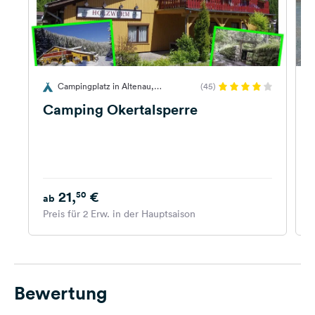
Campingplatz in Altenau,
(45)
Deutschland
Camping Okertalsperre
21,
€
50
ab
Preis für 2 Erw. in der Hauptsaison
P
Bewertung