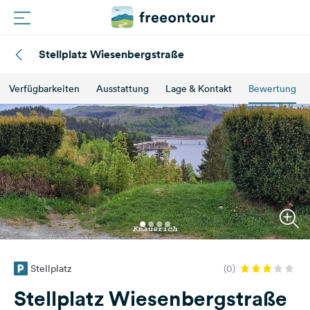
Stellplatz Wiesenbergstraße
Routen
Verfügbarkeiten
Ausstattung
Lage & Kontakt
Bewertung
Plätze
Magazin
Partner
Registrieren
Einloggen
Stellplatz
(0)
Newsletter
Stellplatz Wiesenbergstraße
Fragen &