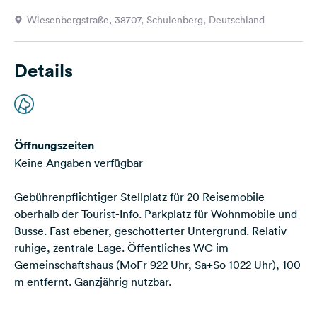
Feedback
Wiesenbergstraße, 38707, Schulenberg, Deutschland
Sprache:
Deutsch
Details
Folge
uns
auf
Social
Öffnungszeiten
Media
Keine Angaben verfügbar
Facebook
Gebührenpflichtiger Stellplatz für 20 Reisemobile
Instagram
oberhalb der Tourist-Info. Parkplatz für Wohnmobile und
Busse. Fast ebener, geschotterter Untergrund. Relativ
ruhige, zentrale Lage. Öffentliches WC im
Gemeinschaftshaus (MoFr 922 Uhr, Sa+So 1022 Uhr), 100
m entfernt. Ganzjährig nutzbar.