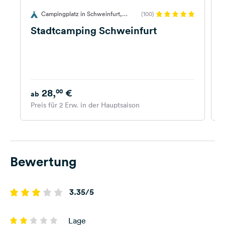
Campingplatz in Schweinfurt,
(100)
Deutschland
Stadtcamping Schweinfurt
28,
€
00
ab
Preis für 2 Erw. in der Hauptsaison
P
Bewertung
3.35/5
Lage