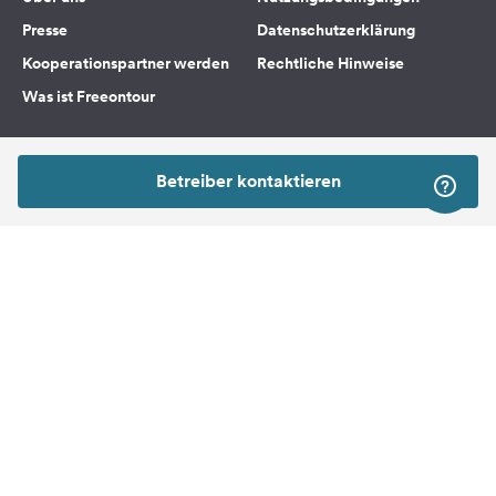
Presse
Datenschutzerklärung
Kooperationspartner werden
Rechtliche Hinweise
Was ist Freeontour
FREEONTOUR APPS
Betreiber kontaktieren
FOLGE UNS AUF SOCIAL MEDIA
Facebook
Instagram
Nach Oben
Freeontour Copyright 2026