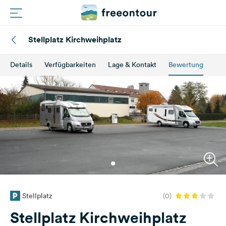
Stellplatz Kirchweihplatz
Routen
Details
Verfügbarkeiten
Lage & Kontakt
Bewertung
Plätze
Magazin
Partner
Registrieren
Einloggen
Stellplatz
(0)
Newsletter
Stellplatz Kirchweihplatz
Fragen &