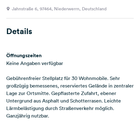
Feedback
Jahnstraße 6, 97464, Niederwerrn, Deutschland
Sprache:
Deutsch
Details
Folge
uns
Öffnungszeiten
auf
Social
Keine Angaben verfügbar
Media
Gebührenfreier Stellplatz für 30 Wohnmobile. Sehr
Facebook
großzügig bemessenes, reserviertes Gelände in zentraler
Lage zur Ortsmitte. Gepflasterte Zufahrt, ebener
Instagram
Untergrund aus Asphalt und Schotterrasen. Leichte
Lärmbelästigung durch Straßenverkehr möglich.
Ganzjährig nutzbar.