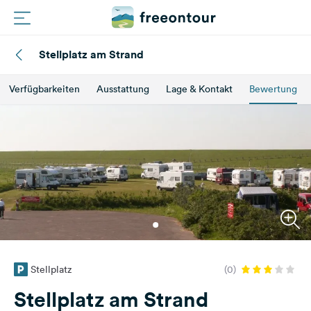
Stellplatz am Strand
Routen
Verfügbarkeiten
Ausstattung
Lage & Kontakt
Bewertung
Plätze
Magazin
Partner
Registrieren
Einloggen
Stellplatz
(0)
Newsletter
Stellplatz am Strand
Fragen &