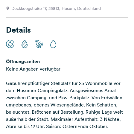
Feedback
Dockkoogstraße 17, 25813, Husum, Deutschland
Sprache:
Deutsch
Details
Folge
uns
auf
Social
Öffnungszeiten
Media
Keine Angaben verfügbar
Facebook
Gebührenpflichtiger Stellplatz für 25 Wohnmobile vor
Instagram
dem Husumer Campingplatz. Ausgewiesenes Areal
zwischen Camping- und Pkw-Parkplatz. Von Erdwällen
umgebenes, ebenes Wiesengelände. Kein Schatten,
beleuchtet. Brötchen auf Bestellung. Ruhige Lage weit
außerhalb der Stadt. Maximaler Aufenthalt: 3 Nächte,
Abreise bis 12 Uhr. Saison: OsternEnde Oktober.