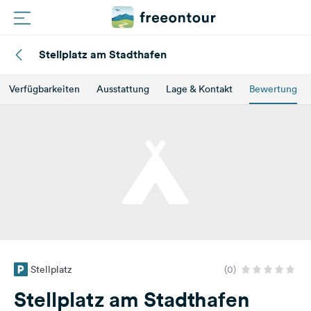
Stellplatz am Stadthafen
Routen
Verfügbarkeiten
Ausstattung
Lage & Kontakt
Bewertung
Plätze
Magazin
Partner
Registrieren
Einloggen
Stellplatz
(0)
Newsletter
Stellplatz am Stadthafen
Fragen &