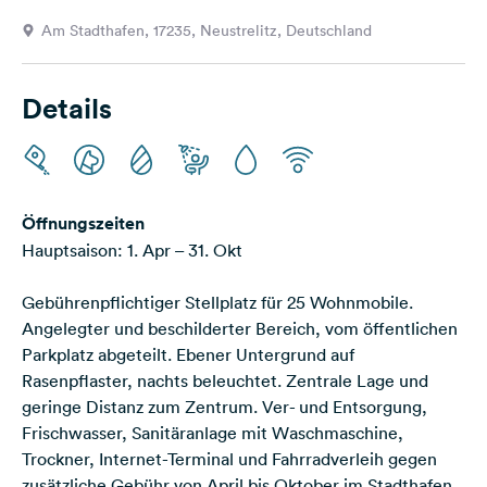
Feedback
Am Stadthafen, 17235, Neustrelitz, Deutschland
Sprache:
Deutsch
Details
Folge
uns
auf
Social
Öffnungszeiten
Media
Hauptsaison: 1. Apr – 31. Okt
Facebook
Gebührenpflichtiger Stellplatz für 25 Wohnmobile.
Instagram
Angelegter und beschilderter Bereich, vom öffentlichen
Parkplatz abgeteilt. Ebener Untergrund auf
Rasenpflaster, nachts beleuchtet. Zentrale Lage und
geringe Distanz zum Zentrum. Ver- und Entsorgung,
Frischwasser, Sanitäranlage mit Waschmaschine,
Trockner, Internet-Terminal und Fahrradverleih gegen
zusätzliche Gebühr von April bis Oktober im Stadthafen