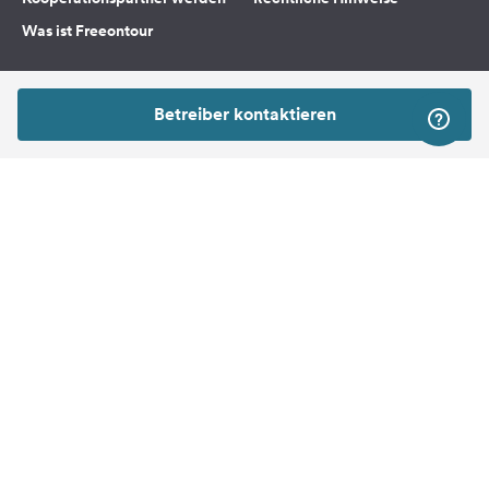
Was ist Freeontour
FREEONTOUR APPS
Betreiber kontaktieren
FOLGE UNS AUF SOCIAL MEDIA
Facebook
Instagram
Nach Oben
Freeontour Copyright 2026