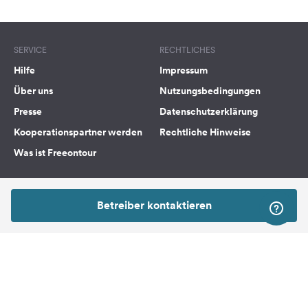
SERVICE
RECHTLICHES
Hilfe
Impressum
Über uns
Nutzungsbedingungen
Presse
Datenschutzerklärung
Kooperationspartner werden
Rechtliche Hinweise
Was ist Freeontour
FREEONTOUR APPS
Betreiber kontaktieren
FOLGE UNS AUF SOCIAL MEDIA
Facebook
Instagram