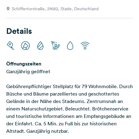
Feedback
Schiffertorstraße, 21682, Stade, Deutschland
Sprache:
Deutsch
Details
Folge
uns
auf
Social
Öffnungszeiten
Media
Ganzjährig geöffnet
Facebook
Gebührenpflichtiger Stellplatz für 79 Wohnmobile. Durch
Instagram
Büsche und Bäume parzelliertes und geschottertes
Gelände in der Nähe des Stadeums. Zentrumsnah an
einem Naturschutzgebiet. Beleuchtet. Brötchenservice
und touristische Informationen am Empfangsgebäude an
der Einfahrt. Ca. 5 Min. zu Fuß bis zur historischen
Altstadt. Ganzjährig nutzbar.