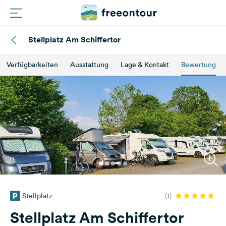
Stellplatz Am Schiffertor
Routen
Verfügbarkeiten
Ausstattung
Lage & Kontakt
Bewertung
Plätze
Magazin
Partner
Registrieren
Einloggen
Stellplatz
(1)
Newsletter
Stellplatz Am Schiffertor
Fragen &