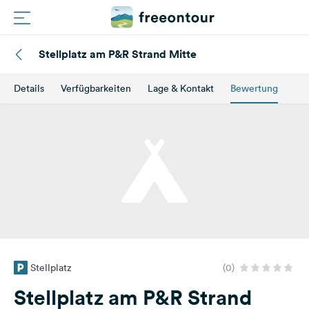
Stellplatz am P&R Strand Mitte
Routen
Details
Verfügbarkeiten
Lage & Kontakt
Bewertung
Plätze
Magazin
Partner
Registrieren
Einloggen
Stellplatz
(0)
Newsletter
Stellplatz am P&R Strand
Fragen &