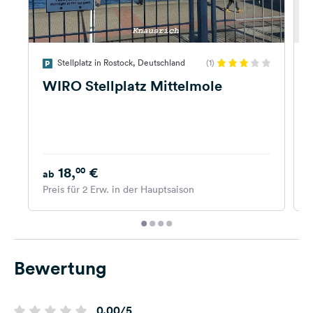
Stellplatz in Rostock, Deutschland
(1)
WIRO Stellplatz Mittelmole
18,
€
00
ab
Preis für 2 Erw. in der Hauptsaison
P
Bewertung
0.00/5