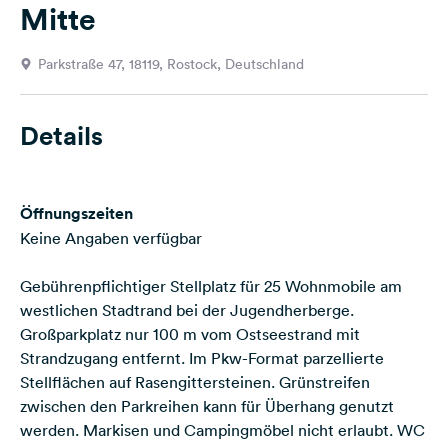
Mitte
Feedback
Sprache:
Parkstraße 47, 18119, Rostock, Deutschland
Deutsch
Details
Folge
uns
auf
Social
Öffnungszeiten
Media
Keine Angaben verfügbar
Facebook
Gebührenpflichtiger Stellplatz für 25 Wohnmobile am
Instagram
westlichen Stadtrand bei der Jugendherberge.
Großparkplatz nur 100 m vom Ostseestrand mit
Strandzugang entfernt. Im Pkw-Format parzellierte
Stellflächen auf Rasengittersteinen. Grünstreifen
zwischen den Parkreihen kann für Überhang genutzt
werden. Markisen und Campingmöbel nicht erlaubt. WC