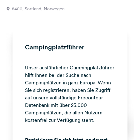
Feedback
8400, Sortland, Norwegen
Sprache:
Deutsch
Folge
Campingplatzführer
uns
auf
Social
Unser ausführlicher Campingplatzführer
Media
hilft Ihnen bei der Suche nach
Facebook
Campingplätzen in ganz Europa. Wenn
Sie sich registrieren, haben Sie Zugriff
Instagram
auf unsere vollständige Freeontour-
Datenbank mit über 25.000
Campingplätzen, die allen Nutzern
kostenfrei zur Verfügung steht.
Registrieren Sie sich jetzt, es dauert