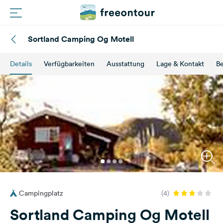
Sortland Camping Og Motell
Routen
Details
Verfügbarkeiten
Ausstattung
Lage & Kontakt
B
Plätze
Magazin
Partner
Registrieren
Einloggen
Campingplatz
(4)
Newsletter
Sortland Camping Og Motell
Fragen &