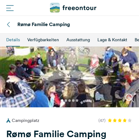
Rømø Familie Camping
Routen
Details
Verfügbarkeiten
Ausstattung
Lage & Kontakt
B
Plätze
Magazin
Partner
Registrieren
Einloggen
Campingplatz
(47)
Newsletter
Rømø Familie Camping
Fragen &