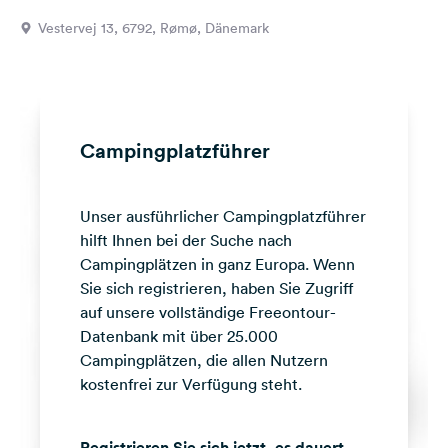
Feedback
Vestervej 13, 6792, Rømø, Dänemark
Sprache:
Deutsch
Folge
Campingplatzführer
uns
auf
Social
Unser ausführlicher Campingplatzführer
Media
hilft Ihnen bei der Suche nach
Facebook
Campingplätzen in ganz Europa. Wenn
Sie sich registrieren, haben Sie Zugriff
Instagram
auf unsere vollständige Freeontour-
Datenbank mit über 25.000
Campingplätzen, die allen Nutzern
kostenfrei zur Verfügung steht.
Registrieren Sie sich jetzt, es dauert