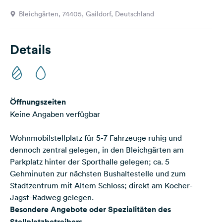
Feedback
Bleichgärten, 74405, Gaildorf, Deutschland
Sprache:
Deutsch
Details
Folge
uns
auf
Social
Öffnungszeiten
Media
Keine Angaben verfügbar
Facebook
Wohnmobilstellplatz für 5-7 Fahrzeuge ruhig und
Instagram
dennoch zentral gelegen, in den Bleichgärten am
Parkplatz hinter der Sporthalle gelegen; ca. 5
Gehminuten zur nächsten Bushaltestelle und zum
Stadtzentrum mit Altem Schloss; direkt am Kocher-
Jagst-Radweg gelegen.
Besondere Angebote oder Spezialitäten des
Stellplatzbetreibers