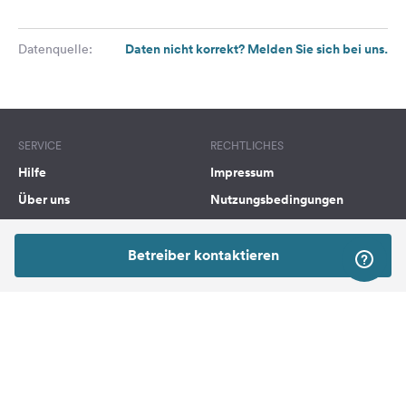
Daten nicht korrekt? Melden Sie sich bei uns.
Datenquelle:
SERVICE
RECHTLICHES
Hilfe
Impressum
Über uns
Nutzungsbedingungen
Presse
Datenschutzerklärung
Kooperationspartner werden
Rechtliche Hinweise
Betreiber kontaktieren
Was ist Freeontour
FREEONTOUR APPS
FOLGE UNS AUF SOCIAL MEDIA