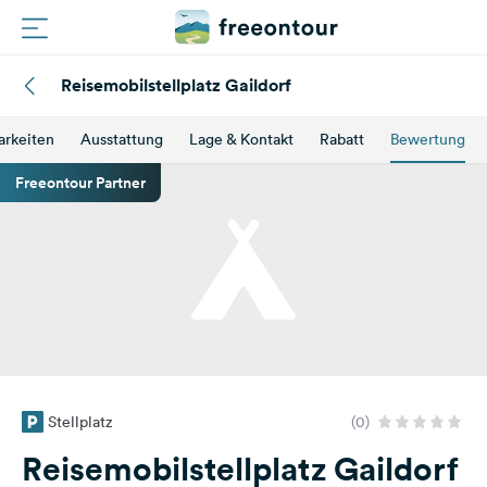
Reisemobilstellplatz Gaildorf
Routen
arkeiten
Ausstattung
Lage & Kontakt
Rabatt
Bewertung
Plätze
Freeontour Partner
Magazin
Partner
Registrieren
Einloggen
Stellplatz
(0)
Newsletter
Reisemobilstellplatz Gaildorf
Fragen &