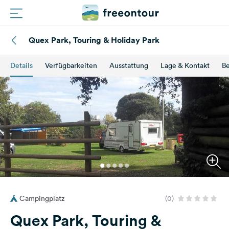
Quex Park, Touring & Holiday Park
Routen
Details
Verfügbarkeiten
Ausstattung
Lage & Kontakt
B
Plätze
Magazin
Partner
Registrieren
Einloggen
Campingplatz
(0)
Newsletter
Quex Park, Touring &
Fragen &