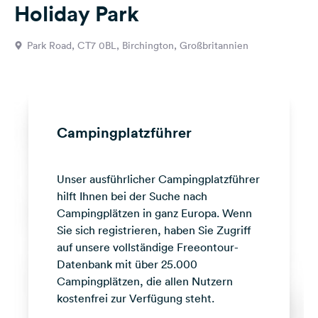
Holiday Park
Feedback
Sprache:
Park Road, CT7 0BL, Birchington, Großbritannien
Deutsch
Folge
uns
auf
Campingplatzführer
Social
Media
Unser ausführlicher Campingplatzführer
Facebook
hilft Ihnen bei der Suche nach
Instagram
Campingplätzen in ganz Europa. Wenn
Sie sich registrieren, haben Sie Zugriff
auf unsere vollständige Freeontour-
Datenbank mit über 25.000
Campingplätzen, die allen Nutzern
kostenfrei zur Verfügung steht.