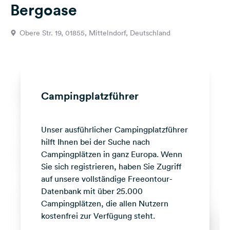
Bergoase
Feedback
Sprache:
Obere Str. 19, 01855, Mittelndorf, Deutschland
Deutsch
Folge
uns
auf
Campingplatzführer
Social
Media
Unser ausführlicher Campingplatzführer
Facebook
hilft Ihnen bei der Suche nach
Instagram
Campingplätzen in ganz Europa. Wenn
Sie sich registrieren, haben Sie Zugriff
auf unsere vollständige Freeontour-
Datenbank mit über 25.000
Campingplätzen, die allen Nutzern
kostenfrei zur Verfügung steht.