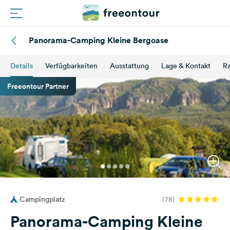
Panorama-Camping Kleine Bergoase
Routen
Details
Verfügbarkeiten
Ausstattung
Lage & Kontakt
Ra
Plätze
Freeontour Partner
Magazin
Partner
Registrieren
Einloggen
Campingplatz
(78)
Newsletter
Panorama-Camping Kleine
Fragen &