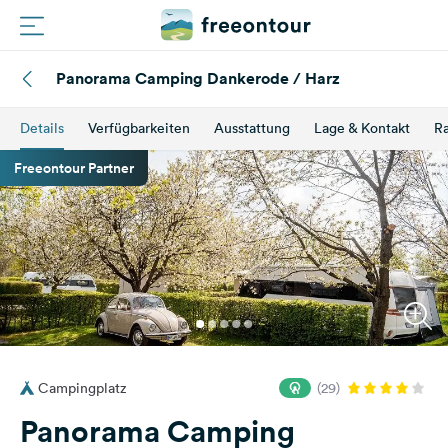
Panorama Camping Dankerode / Harz
Routen
Details
Verfügbarkeiten
Ausstattung
Lage & Kontakt
Ra
Plätze
Freeontour Partner
Magazin
Partner
Registrieren
Einloggen
Campingplatz
(29)
Newsletter
Panorama Camping
Fragen &