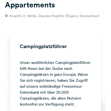
Appartements
Feedback
Sprache:
Kreptitz 2, 18556, Dranske-Kreptitz (Rügen), Deutschland
Deutsch
Folge
uns
auf
Campingplatzführer
Social
Media
Unser ausführlicher Campingplatzführer
Facebook
hilft Ihnen bei der Suche nach
Instagram
Campingplätzen in ganz Europa. Wenn
Sie sich registrieren, haben Sie Zugriff
auf unsere vollständige Freeontour-
Datenbank mit über 25.000
Campingplätzen, die allen Nutzern
kostenfrei zur Verfügung steht.