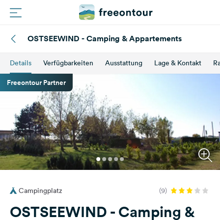
OSTSEEWIND - Camping & Appartements
Routen
Details
Verfügbarkeiten
Ausstattung
Lage & Kontakt
Ra
Plätze
Freeontour Partner
Magazin
Partner
Registrieren
Einloggen
Campingplatz
(9)
Newsletter
OSTSEEWIND - Camping &
Fragen &