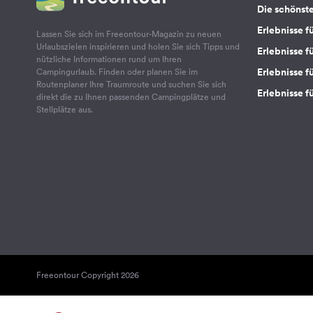
Die schönst
Erlebnisse f
Lassen Sie sich im Freeontour-Magazin zu neuen
Urlaubszielen inspirieren und holen Sie sich Tipps und
Erlebnisse f
nützliche Informationen rund um Ihren
Erlebnisse fü
Campingurlaub. Finden oder planen Sie im
Routenplaner Ihre Traumroute und suchen Sie sich
Erlebnisse f
direkt die zu Ihnen passenden Campingplätze und
Stellplätze aus.
Freeontour Copyright 2026