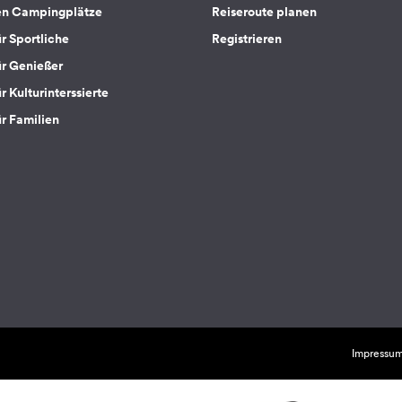
en Campingplätze
Reiseroute planen
ür Sportliche
Registrieren
ür Genießer
r Kulturinterssierte
ür Familien
Impressu