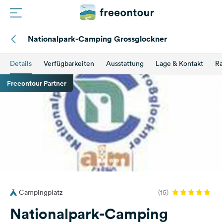
Nationalpark-Camping Grossglockner
Routen
Details
Verfügbarkeiten
Ausstattung
Lage & Kontakt
Ra
Plätze
Freeontour Partner
Magazin
Partner
Registrieren
Einloggen
Campingplatz
(15)
Newsletter
Nationalpark-Camping
Fragen &