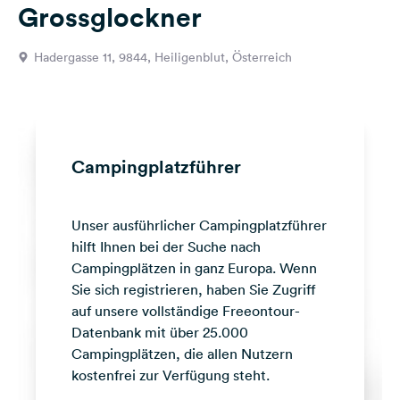
Grossglockner
Feedback
Sprache:
Hadergasse 11, 9844, Heiligenblut, Österreich
Deutsch
Folge
uns
auf
Campingplatzführer
Social
Media
Unser ausführlicher Campingplatzführer
Facebook
hilft Ihnen bei der Suche nach
Instagram
Campingplätzen in ganz Europa. Wenn
Sie sich registrieren, haben Sie Zugriff
auf unsere vollständige Freeontour-
Datenbank mit über 25.000
Campingplätzen, die allen Nutzern
kostenfrei zur Verfügung steht.