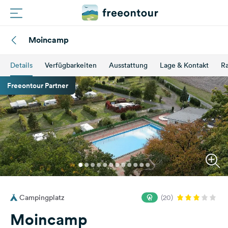
Moincamp
Routen
Details
Verfügbarkeiten
Ausstattung
Lage & Kontakt
Ra
Plätze
Freeontour Partner
Magazin
Partner
Registrieren
Einloggen
Campingplatz
(20)
Newsletter
Moincamp
Fragen &