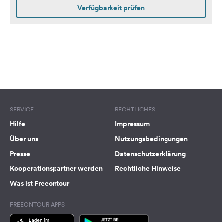
Stromanschluss direkt auf
Verfügbarkeit prüfen
der Parzelle. Die Plätze
sind überwiegend mit
einer Hecke eingefasst,
die für Privatsphäre und
eine angenehme
Atmosphäre sorgen.Strom
wird vor Ort nach
Verbrauch abgerechnet.
SERVICE
RECHTLICHES
Hilfe
Impressum
Über uns
Nutzungsbedingungen
Presse
Datenschutzerklärung
Kooperationspartner werden
Rechtliche Hinweise
Was ist Freeontour
FREEONTOUR APPS