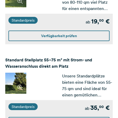
von 80-110 qm viel Platz
für einen entspannten
Aufenthalt. Sie bestechen
19,
€
00
Standardpreis
durch ihre großzügige
ab
Fläche, einen
Wasseranschluss sowie
Verfügbarkeit prüfen
einen Stromanschluss
direkt auf der Parzelle. Die
Plätze sind überwiegend
mit Hecken eingefasst, die
Standard Stellplatz 55–75 m² mit Strom- und
für Privatsphäre und eine
Wasseranschluss direkt am Platz
angenehme Atmosphäre
Unsere Standardplätze
sorgen – perfekt für einen
bieten eine Fläche von 55-
komfortablen und
75 qm und sind ideal für
bequemen
einen gemütlichen
Campingurlaub!Strom
Campingaufenthalt. Sie
wird vor Ort&nbsp;nach
35,
€
00
Standardpreis
verfügen über einen
ab
Verbrauch abgerechnet.
Wasser- und