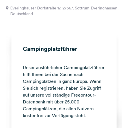
Feedback
Everinghauser Dorfstraße 17, 27367, Sottrum-Everinghausen,
Deutschland
Sprache:
Deutsch
Folge
uns
Campingplatzführer
auf
Social
Media
Unser ausführlicher Campingplatzführer
Facebook
hilft Ihnen bei der Suche nach
Campingplätzen in ganz Europa. Wenn
Instagram
Sie sich registrieren, haben Sie Zugriff
auf unsere vollständige Freeontour-
Datenbank mit über 25.000
Campingplätzen, die allen Nutzern
kostenfrei zur Verfügung steht.