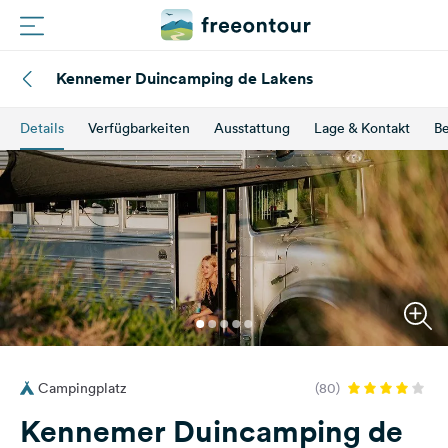
Kennemer Duincamping de Lakens
Routen
Details
Verfügbarkeiten
Ausstattung
Lage & Kontakt
B
Plätze
Magazin
Partner
Registrieren
Einloggen
Campingplatz
(80)
Newsletter
Kennemer Duincamping de
Fragen &