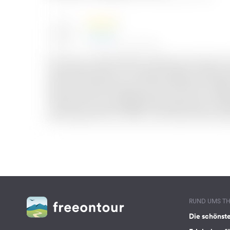
RUND UMS T
Die schönst