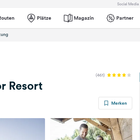
Social Media
Routen
Plätze
Magazin
Partner
tung
(461)
r Resort
Merken