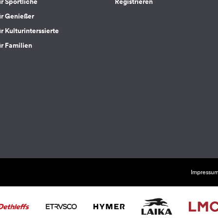
ür Sportliche
Registrieren
ür Genießer
r Kulturinterssierte
ür Familien
Impressu