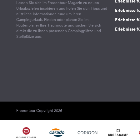
Erlebnisse f
Lassen Sie sich im Freeontour-Magazin zu neuen
Urlaubszielen inspirieren und holen Sie sich Tipps und
Erlebnisse f
nützliche Informationen rund um Ihren
Erlebnisse fü
Campingurlaub. Finden oder planen Sie im
Routenplaner Ihre Traumroute und suchen Sie sich
Erlebnisse f
direkt die zu Ihnen passenden Campingplätze und
Stellplätze aus.
Freeontour Copyright 2026