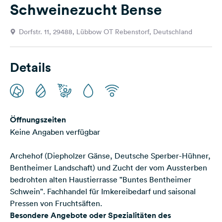
Schweinezucht Bense
Feedback
Sprache:
Dorfstr. 11, 29488, Lübbow OT Rebenstorf, Deutschland
Deutsch
Details
Folge
uns
auf
Social
Media
Öffnungszeiten
Facebook
Keine Angaben verfügbar
Instagram
Archehof (Diepholzer Gänse, Deutsche Sperber-Hühner,
Bentheimer Landschaft) und Zucht der vom Aussterben
bedrohten alten Haustierrasse "Buntes Bentheimer
Schwein". Fachhandel für Imkereibedarf und saisonal
Pressen von Fruchtsäften.
Besondere Angebote oder Spezialitäten des