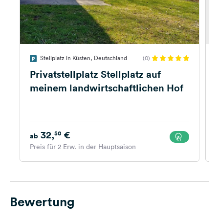
Stellplatz in Küsten, Deutschland
(0)
Privatstellplatz Stellplatz auf
meinem landwirtschaftlichen Hof
32,
€
50
ab
K
Preis für 2 Erw. in der Hauptsaison
Bewertung