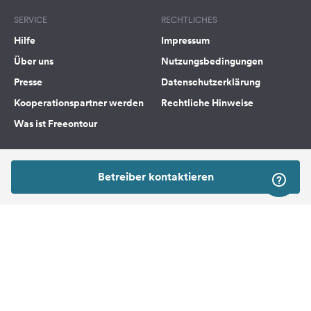
SERVICE
RECHTLICHES
Hilfe
Impressum
Über uns
Nutzungsbedingungen
Presse
Datenschutzerklärung
Kooperationspartner werden
Rechtliche Hinweise
Was ist Freeontour
FREEONTOUR APPS
Betreiber kontaktieren
FOLGE UNS AUF SOCIAL MEDIA
Facebook
Instagram
Nach Oben
Freeontour Copyright 2026