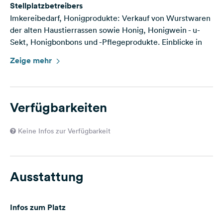
Stellplatzbetreibers
Imkereibedarf, Honigprodukte: Verkauf von Wurstwaren
der alten Haustierrassen sowie Honig, Honigwein - u-
Sekt, Honigbonbons und -Pflegeprodukte. Einblicke in
den Zuchtbetrieb sind ebenso möglich wie
Zeige mehr
Stallbesichtigungen und Vorführungen bei der
Honigernte (saisonal).
Verfügbarkeiten
Keine Infos zur Verfügbarkeit
Ausstattung
Infos zum Platz