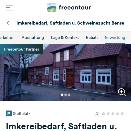
Imkereibedarf, Saftladen u. Schweinezucht Bense
Routen
arkeiten
Ausstattung
Lage & Kontakt
Rabatt
Bewertung
Plätze
Freeontour Partner
Magazin
Partner
Registrieren
Einloggen
Stellplatz
(0)
Newsletter
Imkereibedarf, Saftladen u.
Fragen &