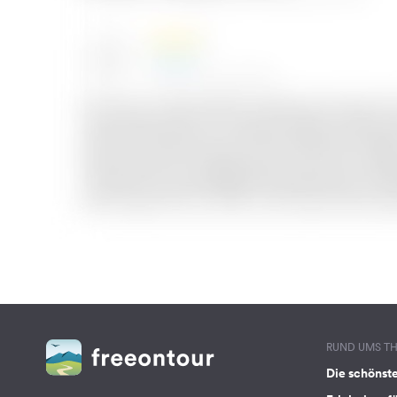
RUND UMS T
Die schönst