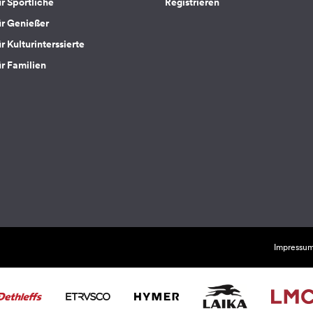
ür Sportliche
Registrieren
ür Genießer
r Kulturinterssierte
ür Familien
Impressu