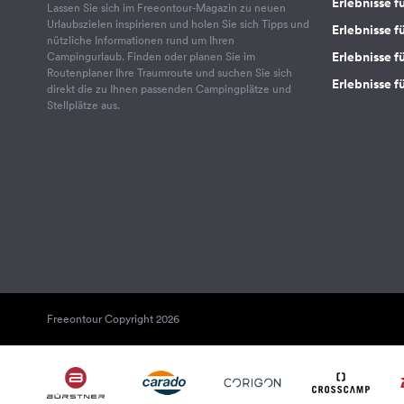
Erlebnisse f
Lassen Sie sich im Freeontour-Magazin zu neuen
Urlaubszielen inspirieren und holen Sie sich Tipps und
Erlebnisse f
nützliche Informationen rund um Ihren
Erlebnisse fü
Campingurlaub. Finden oder planen Sie im
Routenplaner Ihre Traumroute und suchen Sie sich
Erlebnisse f
direkt die zu Ihnen passenden Campingplätze und
Stellplätze aus.
Freeontour Copyright 2026