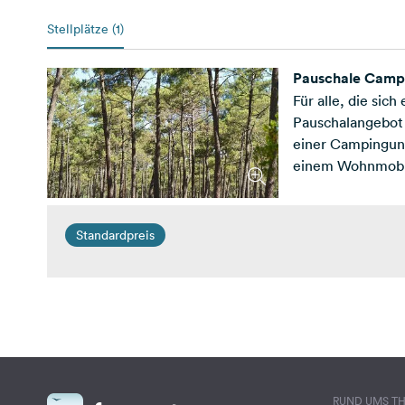
Stellplätze (1)
Pauschale Campi
Für alle, die sic
Pauschalangebot 
einer Campingunt
einem Wohnmobil 
Standardpreis
RUND UMS T