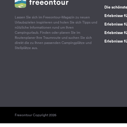
Die schönst
Erlebnisse f
Lassen Sie sich im Freeontour-Magazin zu neuen
Urlaubszielen inspirieren und holen Sie sich Tipps und
Erlebnisse f
nützliche Informationen rund um Ihren
Erlebnisse fü
Campingurlaub. Finden oder planen Sie im
Routenplaner Ihre Traumroute und suchen Sie sich
Erlebnisse f
direkt die zu Ihnen passenden Campingplätze und
Stellplätze aus.
Freeontour Copyright 2026