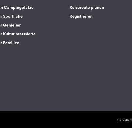
en Campingplätze
Reiseroute planen
ür Sportliche
Registrieren
ür Genießer
r Kulturinterssierte
ür Familien
Impressu