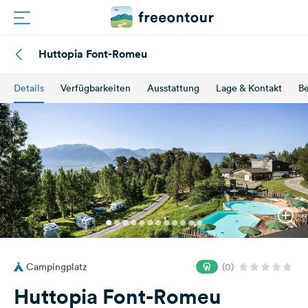
Huttopia Font-Romeu
Routen
Details
Verfügbarkeiten
Ausstattung
Lage & Kontakt
B
Plätze
Magazin
Partner
Registrieren
Einloggen
Campingplatz
(0)
Newsletter
Huttopia Font-Romeu
Fragen &