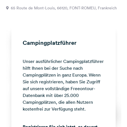
Feedback
65 Route de Mont-Louis, 66120, FONT-ROMEU, Frankreich
Sprache:
Deutsch
Folge
Campingplatzführer
uns
auf
Social
Unser ausführlicher Campingplatzführer
Media
hilft Ihnen bei der Suche nach
Facebook
Campingplätzen in ganz Europa. Wenn
Sie sich registrieren, haben Sie Zugriff
Instagram
auf unsere vollständige Freeontour-
Datenbank mit über 25.000
Campingplätzen, die allen Nutzern
kostenfrei zur Verfügung steht.
Registrieren Sie sich jetzt, es dauert