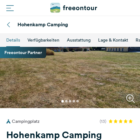
Hohenkamp Camping
Routen
Details
Verfügbarkeiten
Ausstattung
Lage & Kontakt
Ra
Plätze
Freeontour Partner
Magazin
Partner
Registrieren
Einloggen
Campingplatz
(13)
Newsletter
Hohenkamp Camping
Fragen &