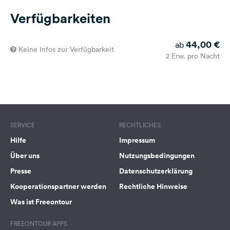
Verfügbarkeiten
44,00 €
ab
Keine Infos zur Verfügbarkeit
2 Erw. pro Nacht
SERVICE
RECHTLICHES
Hilfe
Impressum
Über uns
Nutzungsbedingungen
Presse
Datenschutzerklärung
Kooperationspartner werden
Rechtliche Hinweise
Was ist Freeontour
FREEONTOUR APPS