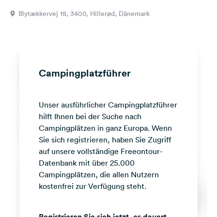
Feedback
Blytækkervej 18, 3400, Hillerød, Dänemark
Sprache:
Deutsch
Folge
Campingplatzführer
uns
auf
Social
Unser ausführlicher Campingplatzführer
Media
hilft Ihnen bei der Suche nach
Facebook
Campingplätzen in ganz Europa. Wenn
Sie sich registrieren, haben Sie Zugriff
Instagram
auf unsere vollständige Freeontour-
Datenbank mit über 25.000
Campingplätzen, die allen Nutzern
kostenfrei zur Verfügung steht.
Registrieren Sie sich jetzt, es dauert