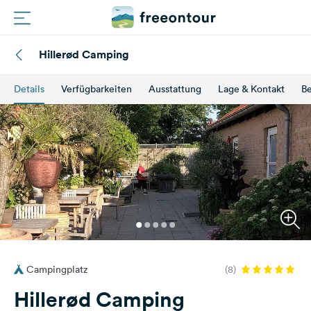
Hillerød Camping
Routen
Details
Verfügbarkeiten
Ausstattung
Lage & Kontakt
B
Plätze
Magazin
Partner
Registrieren
Einloggen
Campingplatz
(8)
Newsletter
Hillerød Camping
Fragen &