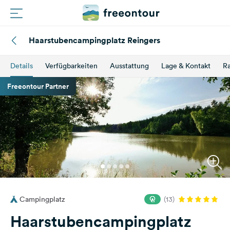
Haarstubencampingplatz Reingers
Routen
Details
Verfügbarkeiten
Ausstattung
Lage & Kontakt
Ra
Plätze
Freeontour Partner
Magazin
Partner
Registrieren
Einloggen
Campingplatz
(13)
Newsletter
Haarstubencampingplatz
Fragen &