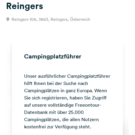
Reingers
Feedback
Sprache:
Reingers 106, 3863, Reingers, Österreich
Deutsch
Folge
uns
auf
Campingplatzführer
Social
Media
Unser ausführlicher Campingplatzführer
Facebook
hilft Ihnen bei der Suche nach
Instagram
Campingplätzen in ganz Europa. Wenn
Sie sich registrieren, haben Sie Zugriff
auf unsere vollständige Freeontour-
Datenbank mit über 25.000
Campingplätzen, die allen Nutzern
kostenfrei zur Verfügung steht.