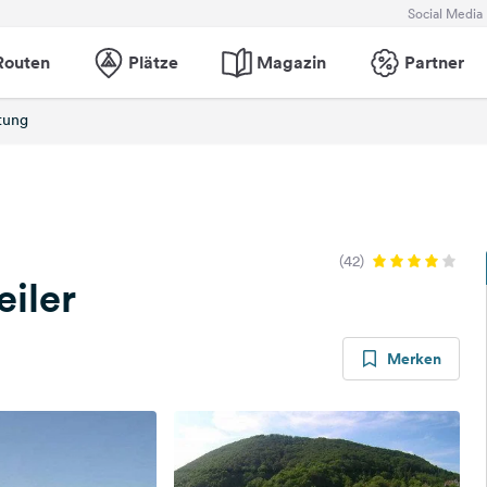
Social Media
Routen
Plätze
Magazin
Partner
tung
(42)
iler
Merken