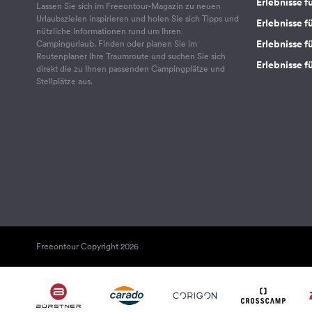
Erlebnisse f
Lassen Sie sich im Freeontour-Magazin zu neuen
Urlaubszielen inspirieren und holen Sie sich Tipps und
Erlebnisse f
nützliche Informationen rund um Ihren
Erlebnisse fü
Campingurlaub. Finden oder planen Sie im
Routenplaner Ihre Traumroute und suchen Sie sich
Erlebnisse f
direkt die zu Ihnen passenden Campingplätze und
Stellplätze aus.
Freeontour Copyright 2026