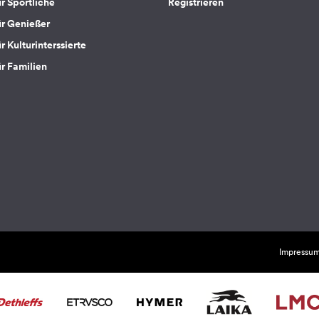
ür Sportliche
Registrieren
ür Genießer
r Kulturinterssierte
ür Familien
Impressu