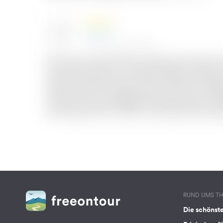
RUND UMS T
Die schönst