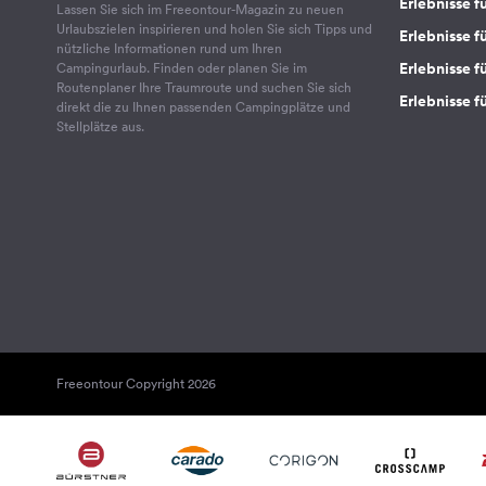
Erlebnisse f
Lassen Sie sich im Freeontour-Magazin zu neuen
Urlaubszielen inspirieren und holen Sie sich Tipps und
Erlebnisse f
nützliche Informationen rund um Ihren
Erlebnisse fü
Campingurlaub. Finden oder planen Sie im
Routenplaner Ihre Traumroute und suchen Sie sich
Erlebnisse f
direkt die zu Ihnen passenden Campingplätze und
Stellplätze aus.
Freeontour Copyright 2026