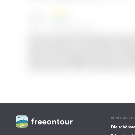
RUND UMS T
Die schönst