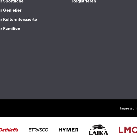
ür Sportliche
Registrieren
ür Genießer
r Kulturinterssierte
ür Familien
Impressu