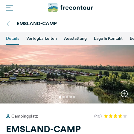
EMSLAND-CAMP
Routen
Details
Verfügbarkeiten
Ausstattung
Lage & Kontakt
B
Plätze
Magazin
Partner
Registrieren
Einloggen
Campingplatz
(40)
Newsletter
EMSLAND-CAMP
Fragen &