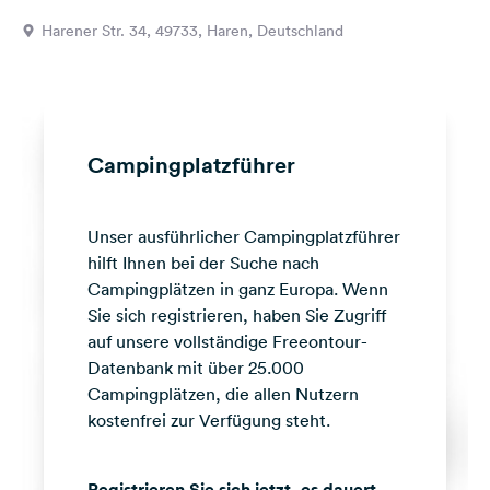
Feedback
Harener Str. 34, 49733, Haren, Deutschland
Sprache:
Deutsch
Folge
Campingplatzführer
uns
auf
Social
Unser ausführlicher Campingplatzführer
Media
hilft Ihnen bei der Suche nach
Facebook
Campingplätzen in ganz Europa. Wenn
Sie sich registrieren, haben Sie Zugriff
Instagram
auf unsere vollständige Freeontour-
Datenbank mit über 25.000
Campingplätzen, die allen Nutzern
kostenfrei zur Verfügung steht.
Registrieren Sie sich jetzt, es dauert