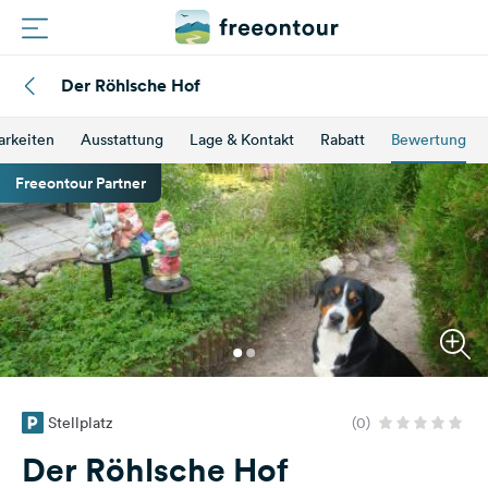
Der Röhlsche Hof
Routen
arkeiten
Ausstattung
Lage & Kontakt
Rabatt
Bewertung
Plätze
Freeontour Partner
Magazin
Partner
Registrieren
Einloggen
Stellplatz
(0)
Newsletter
Der Röhlsche Hof
Fragen &