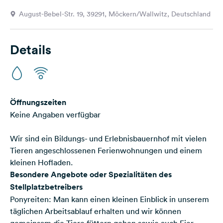
Feedback
August-Bebel-Str. 19, 39291, Möckern/Wallwitz, Deutschland
Sprache:
Deutsch
Details
Folge
uns
auf
Social
Öffnungszeiten
Media
Keine Angaben verfügbar
Facebook
Wir sind ein Bildungs- und Erlebnisbauernhof mit vielen
Instagram
Tieren angeschlossenen Ferienwohnungen und einem
kleinen Hofladen.
Besondere Angebote oder Spezialitäten des
Stellplatzbetreibers
Ponyreiten: Man kann einen kleinen Einblick in unserem
täglichen Arbeitsablauf erhalten und wir können