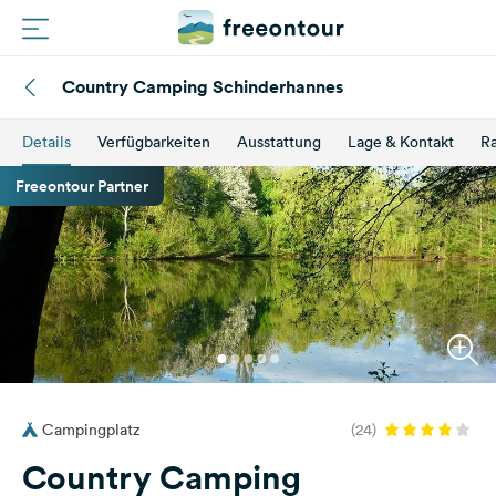
Country Camping Schinderhannes
Routen
Details
Verfügbarkeiten
Ausstattung
Lage & Kontakt
Ra
Plätze
Freeontour Partner
Magazin
Partner
Registrieren
Einloggen
Campingplatz
(24)
Newsletter
Country Camping
Fragen &