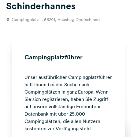
Schinderhannes
Feedback
Sprache:
Campingplatz 1, 56291, Hausbay, Deutschland
Deutsch
Folge
uns
auf
Campingplatzführer
Social
Media
Unser ausführlicher Campingplatzführer
Facebook
hilft Ihnen bei der Suche nach
Instagram
Campingplätzen in ganz Europa. Wenn
Sie sich registrieren, haben Sie Zugriff
auf unsere vollständige Freeontour-
Datenbank mit über 25.000
Campingplätzen, die allen Nutzern
kostenfrei zur Verfügung steht.