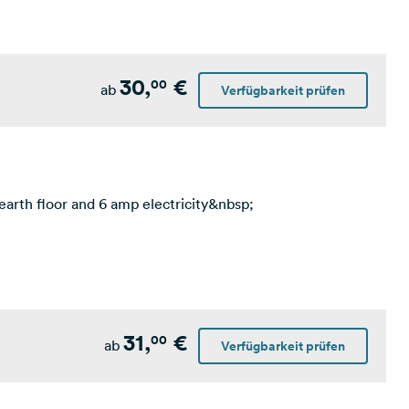
30,
€
00
ab
Verfügbarkeit prüfen
earth floor and 6 amp electricity&nbsp;
31,
€
00
ab
Verfügbarkeit prüfen