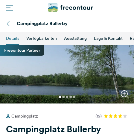
Campingplatz Bullerby
Routen
Details
Verfügbarkeiten
Ausstattung
Lage & Kontakt
Ra
Plätze
Freeontour Partner
Magazin
Partner
Registrieren
Einloggen
Campingplatz
(19)
Newsletter
Campingplatz Bullerby
Fragen &