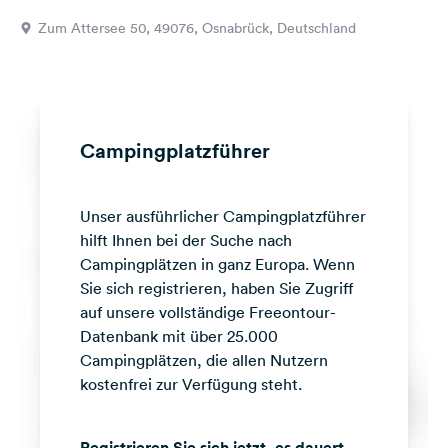
Feedback
Zum Attersee 50, 49076, Osnabrück, Deutschland
Sprache:
Deutsch
Folge
Campingplatzführer
uns
auf
Social
Unser ausführlicher Campingplatzführer
Media
hilft Ihnen bei der Suche nach
Facebook
Campingplätzen in ganz Europa. Wenn
Sie sich registrieren, haben Sie Zugriff
Instagram
auf unsere vollständige Freeontour-
Datenbank mit über 25.000
Campingplätzen, die allen Nutzern
kostenfrei zur Verfügung steht.
Registrieren Sie sich jetzt, es dauert