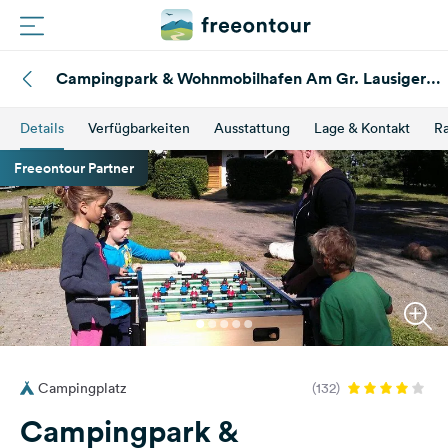
Campingpark & Wohnmobilhafen Am Gr. Lausiger
Routen
Teich
Details
Verfügbarkeiten
Ausstattung
Lage & Kontakt
Ra
Plätze
Freeontour Partner
Magazin
Partner
Registrieren
Einloggen
Campingplatz
(132)
Newsletter
Campingpark &
Fragen &