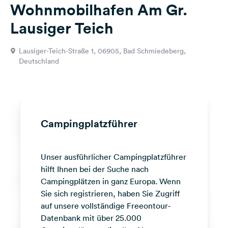
Wohnmobilhafen Am Gr.
Feedback
Lausiger Teich
Sprache:
Deutsch
Lausiger-Teich-Straße 1, 06905, Bad Schmiedeberg,
Deutschland
Folge
uns
auf
Social
Media
Campingplatzführer
Facebook
Instagram
Unser ausführlicher Campingplatzführer
hilft Ihnen bei der Suche nach
Campingplätzen in ganz Europa. Wenn
Sie sich registrieren, haben Sie Zugriff
auf unsere vollständige Freeontour-
Datenbank mit über 25.000