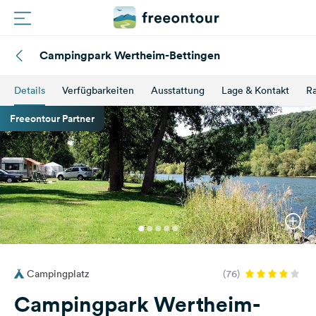
Campingpark Wertheim-Bettingen
Routen
Details
Verfügbarkeiten
Ausstattung
Lage & Kontakt
Ra
Plätze
Freeontour Partner
Magazin
Partner
Registrieren
Einloggen
Campingplatz
(76)
Newsletter
Campingpark Wertheim-
Fragen &