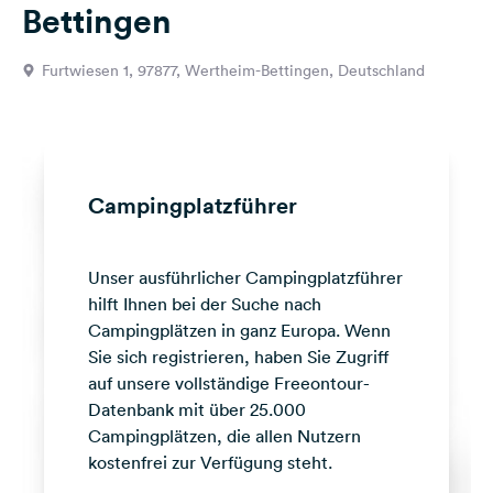
Bettingen
Feedback
Sprache:
Furtwiesen 1, 97877, Wertheim-Bettingen, Deutschland
Deutsch
Folge
uns
auf
Campingplatzführer
Social
Media
Unser ausführlicher Campingplatzführer
Facebook
hilft Ihnen bei der Suche nach
Instagram
Campingplätzen in ganz Europa. Wenn
Sie sich registrieren, haben Sie Zugriff
auf unsere vollständige Freeontour-
Datenbank mit über 25.000
Campingplätzen, die allen Nutzern
kostenfrei zur Verfügung steht.