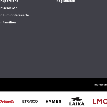
ür Sportliche
Registrieren
ür Genießer
r Kulturinterssierte
ür Familien
Impressu