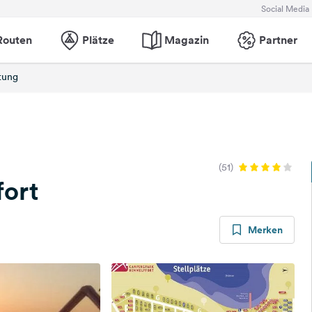
Social Media
Routen
Plätze
Magazin
Partner
tung
(51)
ort
Merken