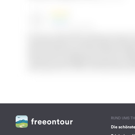
RUND UMS T
Die schönst