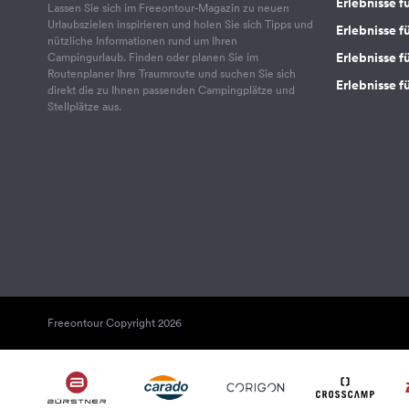
Erlebnisse f
Lassen Sie sich im Freeontour-Magazin zu neuen
Urlaubszielen inspirieren und holen Sie sich Tipps und
Erlebnisse f
nützliche Informationen rund um Ihren
Erlebnisse fü
Campingurlaub. Finden oder planen Sie im
Routenplaner Ihre Traumroute und suchen Sie sich
Erlebnisse f
direkt die zu Ihnen passenden Campingplätze und
Stellplätze aus.
Freeontour Copyright 2026