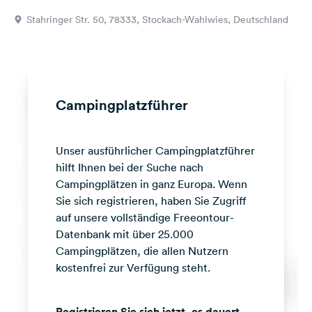
Feedback
Stahringer Str. 50, 78333, Stockach-Wahlwies, Deutschland
Sprache:
Deutsch
Folge
Campingplatzführer
uns
auf
Social
Unser ausführlicher Campingplatzführer
Media
hilft Ihnen bei der Suche nach
Facebook
Campingplätzen in ganz Europa. Wenn
Sie sich registrieren, haben Sie Zugriff
Instagram
auf unsere vollständige Freeontour-
Datenbank mit über 25.000
Campingplätzen, die allen Nutzern
kostenfrei zur Verfügung steht.
Registrieren Sie sich jetzt, es dauert