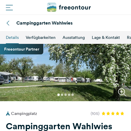
Campinggarten Wahlwies
Routen
Details
Verfügbarkeiten
Ausstattung
Lage & Kontakt
Ra
Plätze
Freeontour Partner
Magazin
Partner
Registrieren
Einloggen
Campingplatz
(105)
Newsletter
Campinggarten Wahlwies
Fragen &