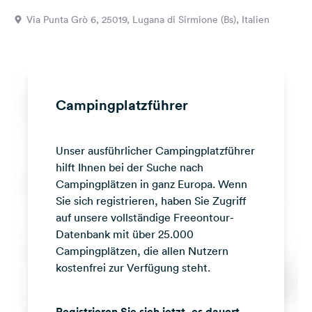
Feedback
Via Punta Grò 6, 25019, Lugana di Sirmione (Bs), Italien
Sprache:
Deutsch
Folge
Campingplatzführer
uns
auf
Social
Unser ausführlicher Campingplatzführer
Media
hilft Ihnen bei der Suche nach
Facebook
Campingplätzen in ganz Europa. Wenn
Sie sich registrieren, haben Sie Zugriff
Instagram
auf unsere vollständige Freeontour-
Datenbank mit über 25.000
Campingplätzen, die allen Nutzern
kostenfrei zur Verfügung steht.
Registrieren Sie sich jetzt, es dauert