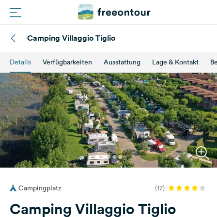
Camping Villaggio Tiglio
Routen
Details
Verfügbarkeiten
Ausstattung
Lage & Kontakt
B
Plätze
Magazin
Partner
Registrieren
Einloggen
Campingplatz
(17)
Newsletter
Camping Villaggio Tiglio
Fragen &