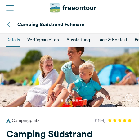
Camping Südstrand Fehmarn
Routen
Details
Verfügbarkeiten
Ausstattung
Lage & Kontakt
B
Plätze
Magazin
Partner
Registrieren
Einloggen
Campingplatz
(1194)
Newsletter
Camping Südstrand
Fragen &