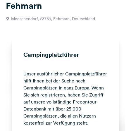
Fehmarn
Feedback
Sprache:
Meeschendorf, 23769, Fehmarn, Deutschland
Deutsch
Folge
uns
auf
Campingplatzführer
Social
Media
Unser ausführlicher Campingplatzführer
Facebook
hilft Ihnen bei der Suche nach
Instagram
Campingplätzen in ganz Europa. Wenn
Sie sich registrieren, haben Sie Zugriff
auf unsere vollständige Freeontour-
Datenbank mit über 25.000
Campingplätzen, die allen Nutzern
kostenfrei zur Verfügung steht.