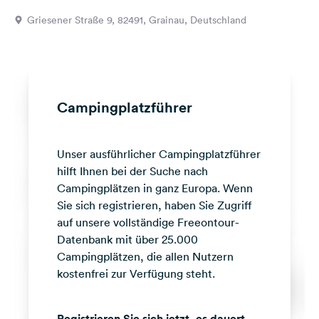
Feedback
Griesener Straße 9, 82491, Grainau, Deutschland
Sprache:
Deutsch
Folge
Campingplatzführer
uns
auf
Social
Unser ausführlicher Campingplatzführer
Media
hilft Ihnen bei der Suche nach
Facebook
Campingplätzen in ganz Europa. Wenn
Sie sich registrieren, haben Sie Zugriff
Instagram
auf unsere vollständige Freeontour-
Datenbank mit über 25.000
Campingplätzen, die allen Nutzern
kostenfrei zur Verfügung steht.
Registrieren Sie sich jetzt, es dauert