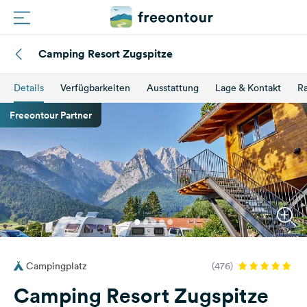
Camping Resort Zugspitze
Routen
Details
Verfügbarkeiten
Ausstattung
Lage & Kontakt
Ra
Plätze
Freeontour Partner
Magazin
Partner
Registrieren
Einloggen
Campingplatz
(476)
Newsletter
Camping Resort Zugspitze
Fragen &