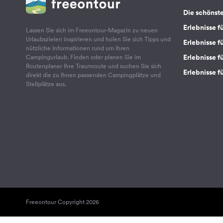
Die schönst
Erlebnisse f
Lassen Sie sich im Freeontour-Magazin zu neuen
Urlaubszielen inspirieren und holen Sie sich Tipps und
Erlebnisse f
nützliche Informationen rund um Ihren
Erlebnisse fü
Campingurlaub. Finden oder planen Sie im
Routenplaner Ihre Traumroute und suchen Sie sich
Erlebnisse f
direkt die zu Ihnen passenden Campingplätze und
Stellplätze aus.
Freeontour Copyright 2026