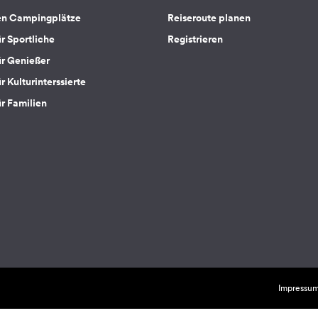
en Campingplätze
Reiseroute planen
ür Sportliche
Registrieren
ür Genießer
r Kulturinterssierte
ür Familien
Impressu