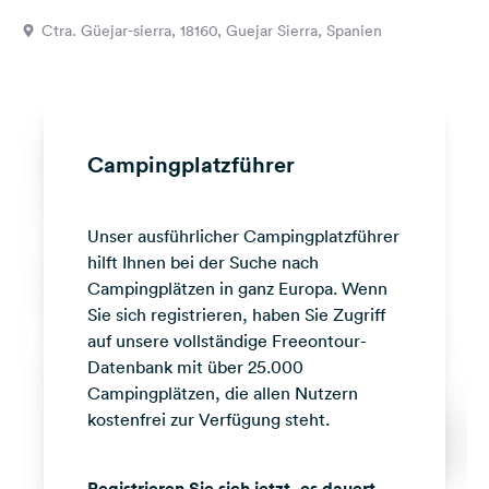
Feedback
Ctra. Güejar-sierra, 18160, Guejar Sierra, Spanien
Sprache:
Deutsch
Folge
Campingplatzführer
uns
auf
Social
Unser ausführlicher Campingplatzführer
Media
hilft Ihnen bei der Suche nach
Facebook
Campingplätzen in ganz Europa. Wenn
Sie sich registrieren, haben Sie Zugriff
Instagram
auf unsere vollständige Freeontour-
Datenbank mit über 25.000
Campingplätzen, die allen Nutzern
kostenfrei zur Verfügung steht.
Registrieren Sie sich jetzt, es dauert