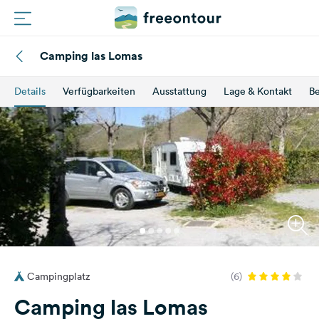
Camping las Lomas
Routen
Details
Verfügbarkeiten
Ausstattung
Lage & Kontakt
B
Plätze
Magazin
Partner
Registrieren
Einloggen
Campingplatz
(6)
Newsletter
Camping las Lomas
Fragen &